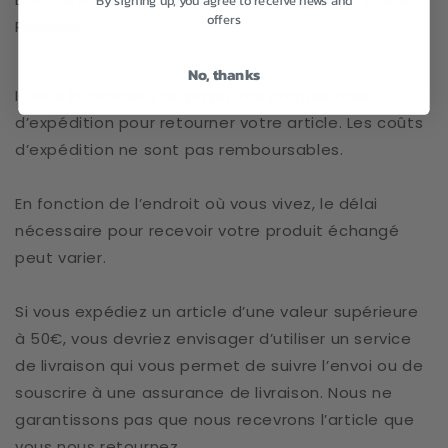
By signing up, you agree to receive news and
offers
Réalville.
No, thanks
Il vous incombera de payer vos propres frais
d’expédition pour retourner votre article. Les coûts
d’expédition ne sont pas remboursables.
En fonction de l’endroit où vous vivez, le délai
nécessaire pour recevoir votre produit échangé
peut varier.
Si vous expédiez un article d’une valeur supérieure
à 50€, vous devriez envisager d’utiliser un service
de livraison qui vous permet de suivre l’envoi ou de
souscrire à une assurance de livraison. Nous ne
garantissons pas que nous recevrons l’article que
vous nous retournez.