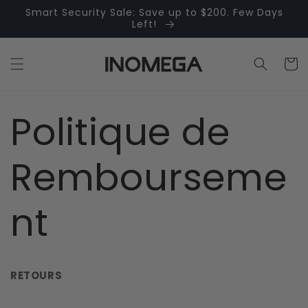
Skip to
Smart Security Sale: Save up to $200. Few Days
content
Left!
Cart
Politique de
Rembourseme
nt
RETOURS