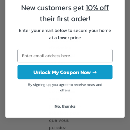
A Propos
New customers get
10% off
de Secre
their first order!
t Eye
Enter your email below to secure your home
Secret Eye a
at a lower price
pour vocation
d’aider les
femmes qui
ont des
problèmes de
Unlock My Coupon Now ➞
peau au
niveau du
By signing up, you agree to receive news and
offers
contour des
yeux. Nous
No, thanks
proposons des
solutions pour
que vous
puissiez