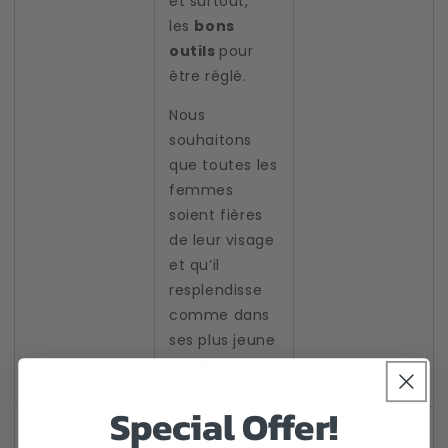
et surtout,
les
bons
outils
pour
être réglé.
Nous
souhaitons
que toutes les
femmes
soient fières
de leur visage
et qu’il
resplendisse
comme dans
ses plus jeune
année
!
Special Offer!