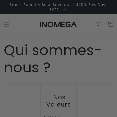
Skip to
Smart Security Sale: Save up to $200. Few Days
content
Left!
Cart
Qui sommes-
nous ?
Nos
Valeurs